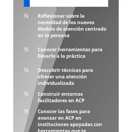
N
Reflexionar sobre la
necesidad de los nuevos
Modelo de atención centrado
en la persona
N
Conocer herramientas para
llevarlo a la práctica
N
Descubrir técnicas para
ofrecer una atención
individualizada
N
Construir entornos
facilitadores en ACP
N
Conocer las fases para
avanzar en ACP en
instituciones apoyadas con
herramientas que te